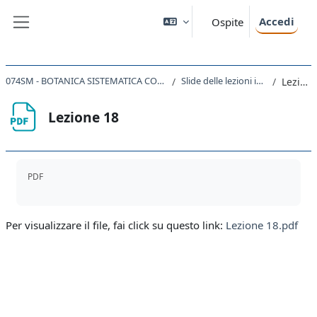
Vai al contenuto principale
Accedi
Ospite
Pannello laterale
074SM - BOTANICA SISTEMATICA CON LABORATORIO 2020
Slide delle lezioni in formato pdf
Lezione 18
Lezione 18
Aggregazione dei criteri
PDF
Per visualizzare il file, fai click su questo link:
Lezione 18.pdf