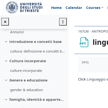
Skip to main content
Home
Calendar
Courses
General
Collapse
167LM - ANTROPO
Annunci
ling
introduzione e concetti base
Collapse
cultura: definizione e concetti base
Completion req
Culture incorporate
PPTX
Collapse
culture incorporate
Click
Linguaggio 
Genere e educazione
Collapse
gender & education
famiglia, identità e appartenenze
Collapse