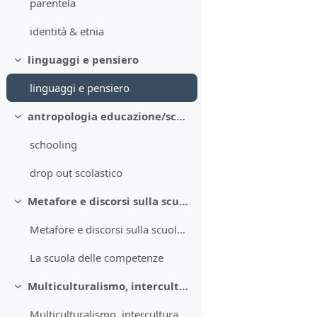
parentela
identità & etnia
linguaggi e pensiero
Collapse
linguaggi e pensiero
antropologia educazione/schooling
Collapse
schooling
drop out scolastico
Metafore e discorsi sulla scuola
Collapse
Metafore e discorsi sulla scuola: uno sguardo antropologico
La scuola delle competenze
Multiculturalismo, intercultura e transcultura
Collapse
Multiculturalismo, intercultura e transcultura: prospettive e problemi