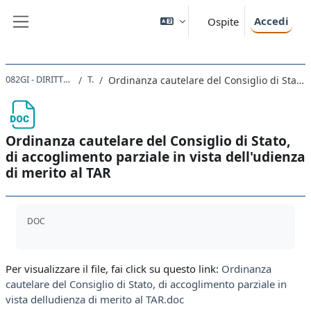
Vai al contenuto principale
Accedi
Ospite
Pannello laterale
082GI - DIRITTO AMMINISTRATIVO 2020
Topic 5
Ordinanza cautelare del Consiglio di Stato, di accoglimento parziale in vista dell'udienza di merito al TAR
Ordinanza cautelare del Consiglio di Stato,
di accoglimento parziale in vista dell'udienza
di merito al TAR
Aggregazione dei criteri
DOC
Per visualizzare il file, fai click su questo link:
Ordinanza
cautelare del Consiglio di Stato, di accoglimento parziale in
vista delludienza di merito al TAR.doc