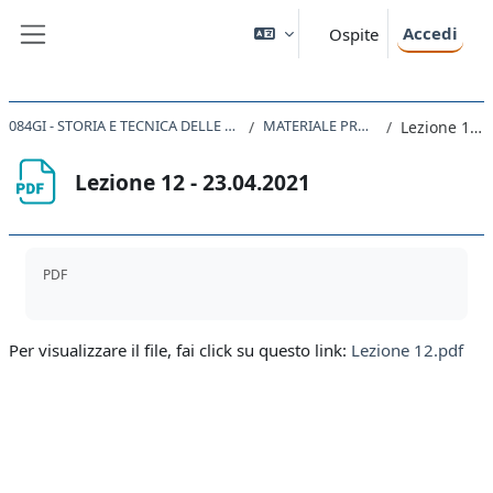
Vai al contenuto principale
Accedi
Ospite
Pannello laterale
084GI - STORIA E TECNICA DELLE COSTITUZIONI E CODIFICAZIONI CONTEMPORANEE 2020
MATERIALE PROIETTATO A LEZIONE
Lezione 12 - 23.04.2021
Lezione 12 - 23.04.2021
Aggregazione dei criteri
PDF
Per visualizzare il file, fai click su questo link:
Lezione 12.pdf