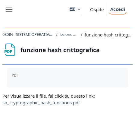
Vai al contenuto principale
Accedi
Ospite
Pannello laterale
080IN - SISTEMI OPERATIVI 2020
lezione 26/4
funzione hash crittografica
funzione hash crittografica
Aggregazione dei criteri
PDF
Per visualizzare il file, fai click su questo link:
so_cryptographic_hash_functions.pdf