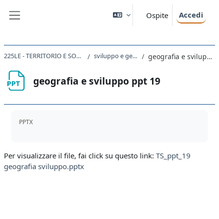
Vai al contenuto principale
Accedi
Ospite
Pannello laterale
225LE - TERRITORIO E SOCIETA' 2020
sviluppo e geografia
geografia e sviluppo ppt 19
geografia e sviluppo ppt 19
Aggregazione dei criteri
PPTX
Per visualizzare il file, fai click su questo link:
TS_ppt_19
geografia sviluppo.pptx