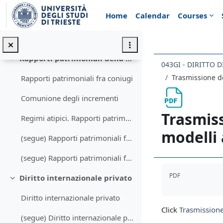
Skip to main content
Home
Calendar
Courses
Rapporti di famiglia (seconda parte)
Rapporti di famiglia (terza parte)
Rapporti patrimoniali della famiglia
Collapse
Trasmissione de
Rapporti patrimoniali fra coniugi
Comunione degli incrementi
Trasmiss
Regimi atipici. Rapporti patrimoniali degli uniti civilmente e dei conviventi
modelli
(segue) Rapporti patrimoniali fra conviventi
(segue) Rapporti patrimoniali fra partner registrati e conviventi. Spunti di diritto comparato.
Completion req
PDF
Diritto internazionale privato
Collapse
Diritto internazionale privato
Click
Trasmissione 
(segue) Diritto internazionale privato. Regolamenti europei