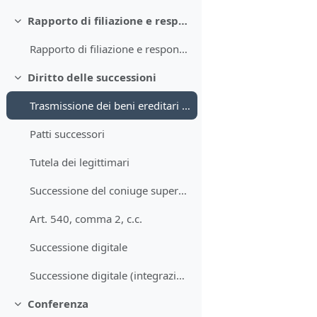
Rapporto di filiazione e responsabilità genitoriale
Collapse
Rapporto di filiazione e responsabilità genitoriale: cenni
Diritto delle successioni
Collapse
Trasmissione dei beni ereditari e prova della qualità di erede: modelli a confronto
Patti successori
Tutela dei legittimari
Successione del coniuge superstite
Art. 540, comma 2, c.c.
Successione digitale
Successione digitale (integrazione)
Conferenza
Collapse