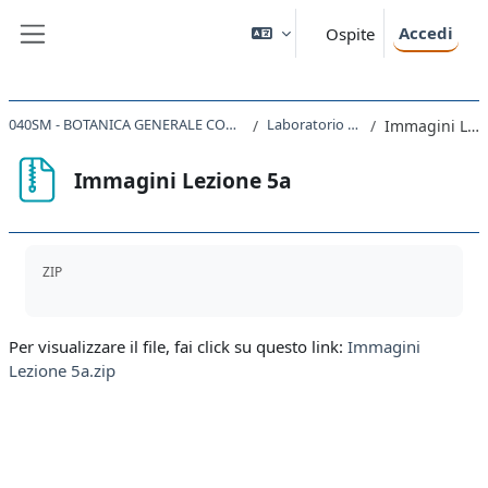
Vai al contenuto principale
Accedi
Ospite
Pannello laterale
040SM - BOTANICA GENERALE CON LABORATORIO 2020
Laboratorio di Botanica
Immagini Lezione 5a
Immagini Lezione 5a
Aggregazione dei criteri
ZIP
Per visualizzare il file, fai click su questo link:
Immagini
Lezione 5a.zip