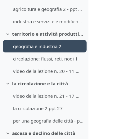
agricoltura e geografia 2 - ppt 23
industria e servizi e e modifiche del paesaggio 1
territorio e attività produttive; flussi, reti e nodi
Minimizza
geografia e industria 2
circolazione: flussi, reti, nodi 1
video della lezione n. 20 - 11 maggio 021
la circolazione e la città
Minimizza
video della lezione n. 21 - 17 maggio 021
la circolazione 2 ppt 27
per una geografia delle città - ppt 28
ascesa e declino delle città
Minimizza