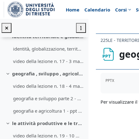
Minimizza
Vai al contenuto principale
Home
Calendario
Corsi
S
geografia e sviluppo ppt 19
video della lezione n. 16 - 27 aprile 021
identità territoriale e globalizzazione
Minimizza
225LE - TERRITORI
identità, globalizzazione, territorio. il caso del vino in fvg - ppt 21
geog
video della lezione n. 17 - 3 maggio 021
geografia , sviluppo , agricoltura
Aggregazione de
Minimizza
PPTX
video della lezione n. 18 - 4 maggio 021
geografia e sviluppo parte 2 - ppt 20
Per visualizzare il 
geografia e agricoltura 1 - ppt 22
le attività produttive e le trasformazioni del territorio
Minimizza
video della lezione n. 19 - 10 maggio 021