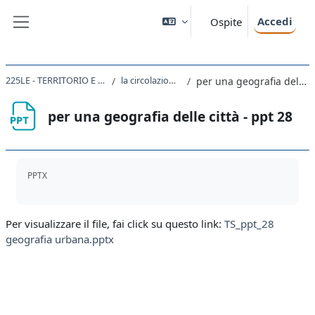
Vai al contenuto principale
Accedi
Ospite
Pannello laterale
225LE - TERRITORIO E SOCIETA' 2020
la circolazione e la città
per una geografia delle città - ppt 28
per una geografia delle città - ppt 28
Aggregazione dei criteri
PPTX
Per visualizzare il file, fai click su questo link:
TS_ppt_28
geografia urbana.pptx