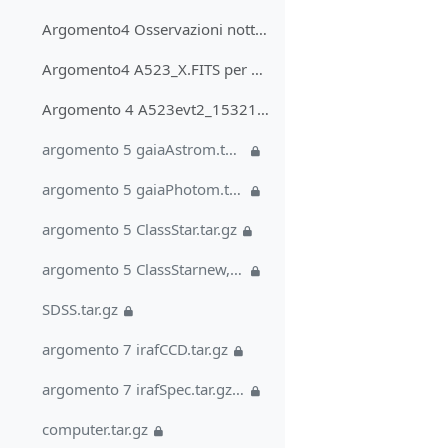
Argomento4 Osservazioni notte1
Argomento4 A523_X.FITS per HW
Argomento 4 A523evt2_15321_soft.fits.gz per HW
argomento 5 gaiaAstrom.tar.gz
argomento 5 gaiaPhotom.tar.gz
argomento 5 ClassStar.tar.gz
argomento 5 ClassStarnew,pdf
SDSS.tar.gz
argomento 7 irafCCD.tar.gz
argomento 7 irafSpec.tar.gz +MOSBias.tar.gz
computer.tar.gz