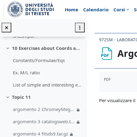
Vai al contenuto principale
Home
Calendario
Corsi
S
9 Radio Observation via remote SALSA ONSALA
Minimizza
Remote Radio Observations of Our Galaxy* based on&...
SALSA.pdf
10 Exercises about Coords and Mags
Argo
Minimizza
Constants/Formulae/Eqs
Ex. M/L ratio
Aggregazione de
PDF
List of simple and interesting exercises:Cap. 2 of...
Topic 11
Minimizza
Per visualizzare il 
argomento 2 ChromeyMeglioCatTab105117.pdf KarttunenCat2933.pdf
argomento 3 catalogsweb.tar.gz
argomento 4 fitsds9.tar.gz