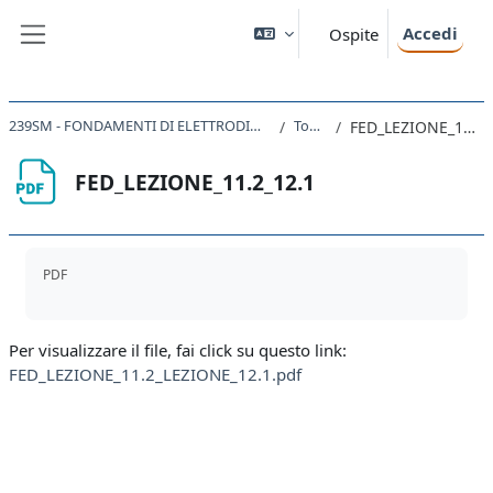
Vai al contenuto principale
Accedi
Ospite
Pannello laterale
239SM - FONDAMENTI DI ELETTRODINAMICA 2019
Topic 2
FED_LEZIONE_11.2_12.1
FED_LEZIONE_11.2_12.1
Aggregazione dei criteri
PDF
Per visualizzare il file, fai click su questo link:
FED_LEZIONE_11.2_LEZIONE_12.1.pdf