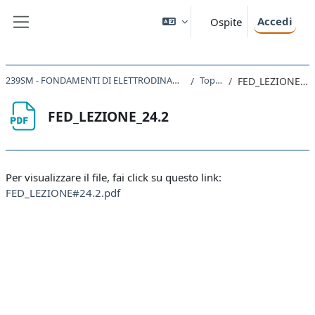
Vai al contenuto principale
Accedi
Ospite
Pannello laterale
239SM - FONDAMENTI DI ELETTRODINAMICA 2019
Topic 4
FED_LEZIONE_24.2
FED_LEZIONE_24.2
Aggregazione dei criteri
Per visualizzare il file, fai click su questo link:
FED_LEZIONE#24.2.pdf