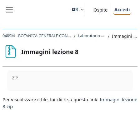
Vai al contenuto principale
Accedi
Ospite
Pannello laterale
040SM - BOTANICA GENERALE CON LABORATORIO 2020
Laboratorio di Botanica
Immagini lezione 8
Immagini lezione 8
Aggregazione dei criteri
ZIP
Per visualizzare il file, fai click su questo link:
Immagini lezione
8.zip