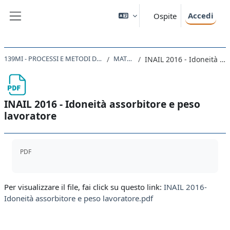
Vai al contenuto principale
Accedi
Ospite
Pannello laterale
139MI - PROCESSI E METODI DELLA PROGETTAZIONE EDILIZIA IN SICUREZZA 2020
MATERIALI UTILI
INAIL 2016 - Idoneità assorbitore e peso lavoratore
INAIL 2016 - Idoneità assorbitore e peso
lavoratore
Aggregazione dei criteri
PDF
Per visualizzare il file, fai click su questo link:
INAIL 2016-
Idoneità assorbitore e peso lavoratore.pdf