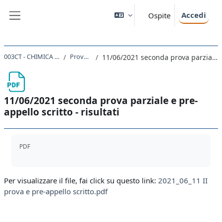
Vai al contenuto principale
Accedi
Ospite
Pannello laterale
003CT - CHIMICA ORGANICA I 2020
Prove di Esame
11/06/2021 seconda prova parziale e pre-appello scritto - risultati
11/06/2021 seconda prova parziale e pre-
appello scritto - risultati
Aggregazione dei criteri
PDF
Per visualizzare il file, fai click su questo link:
2021_06_11 II
prova e pre-appello scritto.pdf