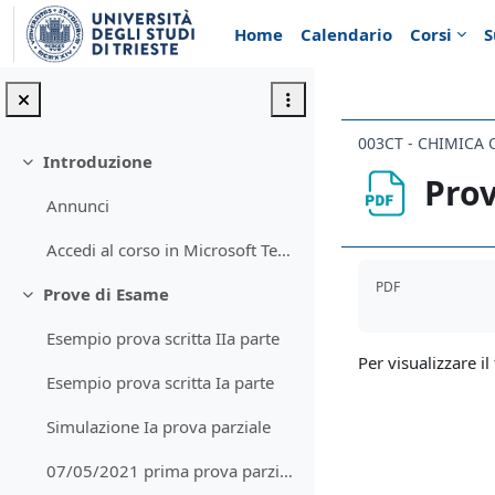
Vai al contenuto principale
Home
Calendario
Corsi
S
003CT - CHIMICA 
Introduzione
Minimizza
Prov
Annunci
Accedi al corso in Microsoft Teams
Aggregazione de
PDF
Prove di Esame
Minimizza
Esempio prova scritta IIa parte
Per visualizzare il 
Esempio prova scritta Ia parte
Simulazione Ia prova parziale
07/05/2021 prima prova parziale - risultati