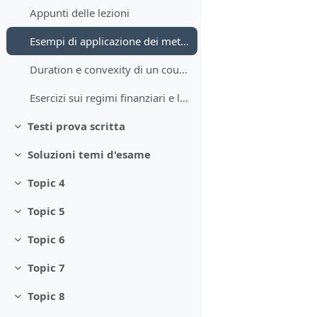
Appunti delle lezioni
Esempi di applicazione dei metodi di ricerca del TIR
Duration e convexity di un coupon bond
Esercizi sui regimi finanziari e le leggi finanziarie
Testi prova scritta
Minimizza
Soluzioni temi d'esame
Minimizza
Topic 4
Minimizza
Topic 5
Minimizza
Topic 6
Minimizza
Topic 7
Minimizza
Topic 8
Minimizza