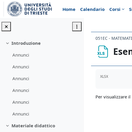
Vai al contenuto principale
Home
Calendario
Corsi
S
051EC - MATEMATI
Introduzione
Minimizza
Esem
Annunci
Annunci
Aggregazione de
XLSX
Annunci
Annunci
Per visualizzare il 
Annunci
Annunci
Materiale didattico
Minimizza