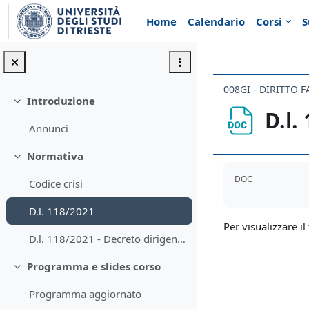
Vai al contenuto principale
Home
Calendario
Corsi
S
008GI - DIRITTO 
Introduzione
Minimizza
D.l.
Annunci
Normativa
Minimizza
Aggregazione de
DOC
Codice crisi
D.l. 118/2021
Per visualizzare il 
D.l. 118/2021 - Decreto dirigenziale
Programma e slides corso
Minimizza
Programma aggiornato