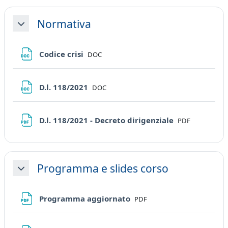
Normativa
Minimizza
File
Codice crisi
DOC
File
D.l. 118/2021
DOC
File
D.l. 118/2021 - Decreto dirigenziale
PDF
Programma e slides corso
Minimizza
File
Programma aggiornato
PDF