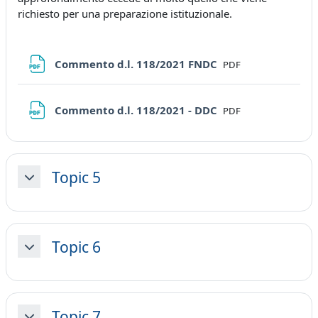
richiesto per una preparazione istituzionale.
File
Commento d.l. 118/2021 FNDC
PDF
File
Commento d.l. 118/2021 - DDC
PDF
Topic 5
Minimizza
Topic 6
Minimizza
Topic 7