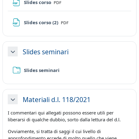
File
Slides corso
PDF
File
Slides corso (2)
PDF
Slides seminari
Minimizza
Cartella
Slides seminari
Materiali d.l. 118/2021
Minimizza
I commentari qui allegati possono essere utili per
liberarsi di qualche dubbio, sorto dalla lettura del d.l.
Ovviamente, si tratta di saggi il cui livello di
approfondimento eccede di molto quello che viene