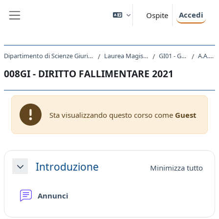
Vai al contenuto principale
Accedi
Ospite
Pannello laterale
Dipartimento di Scienze Giuridiche, del Linguaggio, dell`Interpretazione e della Traduzione
Laurea Magistrale Ciclo Unico 5 anni
GI01 - GIURISPRUDENZA
A.A. 2021 - 2022
008GI - DIRITTO FALLIMENTARE 2021
Sta visualizzando questo corso come
Guest
Schema della sezione
Introduzione
Minimizza tutto
Minimizza
Forum
Annunci