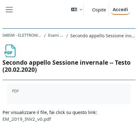
Vai al contenuto principale
Accedi
Ospite
Pannello laterale
048SM - ELETTROMAGNETISMO 2021
Esami 2019-2020
Secondo appello Sessione invernale -- Testo (20.02.2020)
Secondo appello Sessione invernale -- Testo
(20.02.2020)
Aggregazione dei criteri
PDF
Per visualizzare il file, fai click su questo link:
EM_2019_INV2_v0.pdf