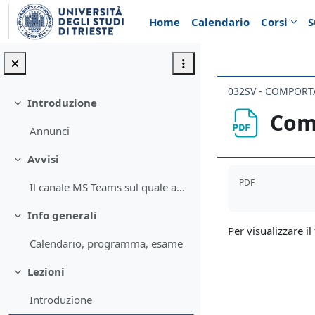
Vai al contenuto principale
Home
Calendario
Corsi
S
032SV - COMPORT
Introduzione
Minimizza
Com
Annunci
Avvisi
Minimizza
Aggregazione de
PDF
Il canale MS Teams sul quale accedere per le regis...
Info generali
Minimizza
Per visualizzare il 
Calendario, programma, esame
Lezioni
Minimizza
Introduzione