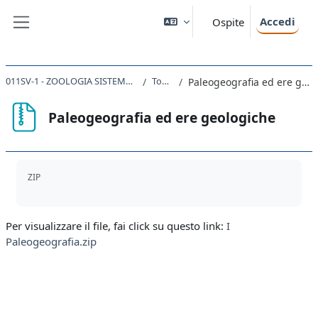
Vai al contenuto principale
Accedi
Ospite
Pannello laterale
011SV-1 - ZOOLOGIA SISTEMATICA 2021
Topic 1
Paleogeografia ed ere geologiche
Paleogeografia ed ere geologiche
Aggregazione dei criteri
ZIP
Per visualizzare il file, fai click su questo link:
I
Paleogeografia.zip