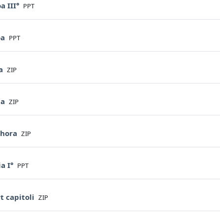
File
a III°
PPT
File
oa
PPT
File
ra
ZIP
File
ia
ZIP
File
phora
ZIP
File
ia I°
PPT
File
t capitoli
ZIP