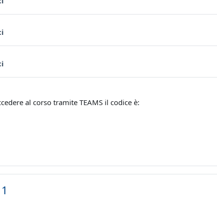
Forum
ci
Forum
ci
Forum
ci
accedere al corso tramite TEAMS il codice è:
 1