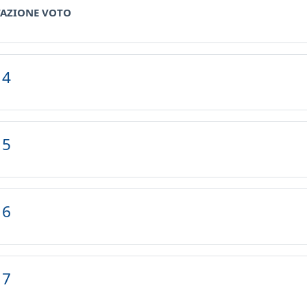
Scelta
TAZIONE VOTO
 4
 5
 6
 7