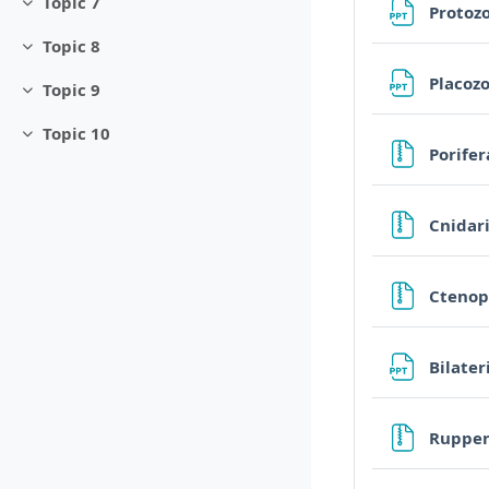
Topic 7
Protozo
Minimizza
Topic 8
Minimizza
Placoz
Topic 9
Minimizza
Topic 10
Minimizza
Porife
Cnidar
Cteno
Bilater
Rupper