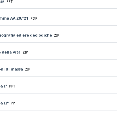
File
ssa
PPT
File
mma AA 20/'21
PDF
File
eografia ed ere geologiche
ZIP
File
 della vita
ZIP
File
oni di massa
ZIP
File
a I°
PPT
File
a II°
PPT