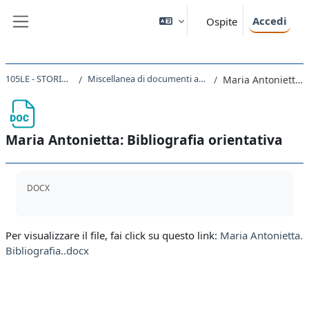
Vai al contenuto principale
Accedi
Ospite
Pannello laterale
105LE - STORIA DELLA FRANCIA 2021
Miscellanea di documenti attinenti a temi solamente accennati e non approfonditi nelle lezioni in presenza e nei file audio riassuntivi.
Maria Antonietta: Bibliografia orientativa
Maria Antonietta: Bibliografia orientativa
Aggregazione dei criteri
DOCX
Per visualizzare il file, fai click su questo link:
Maria Antonietta.
Bibliografia..docx