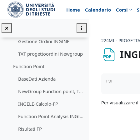
Vai al contenuto principale
Pianificazione Progetto
Home
Calendario
Corsi
S
INGELEGestioneOrdini (1)
NewGroup GestioneOrdini (1)
Gestione Ordini INGINF
ING
TXT progettoordini Newgroup
Function Point
Aggregazione de
BaseDati Azienda
PDF
NewGroup Function point, TDI e AFP
Per visualizzare il 
INGELE-Calcolo-FP
Function Point Analysis INGINF
Risultati FP