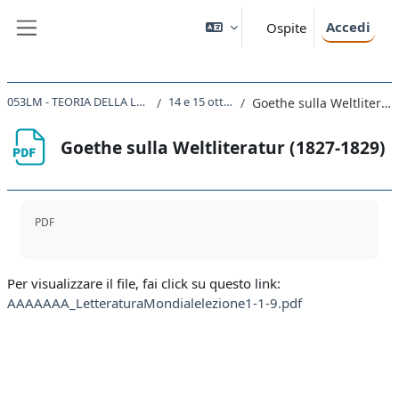
Vai al contenuto principale
Accedi
Ospite
Pannello laterale
053LM - TEORIA DELLA LETTERATURA 2021
14 e 15 ottobre 2021
Goethe sulla Weltliteratur (1827-1829)
Goethe sulla Weltliteratur (1827-1829)
Aggregazione dei criteri
PDF
Per visualizzare il file, fai click su questo link:
AAAAAAA_LetteraturaMondialelezione1-1-9.pdf