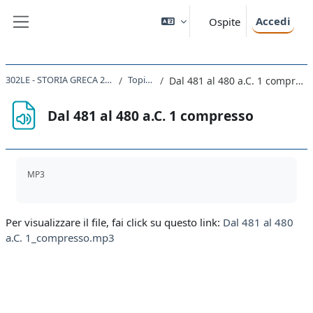
Vai al contenuto principale
Accedi
Ospite
Pannello laterale
302LE - STORIA GRECA 2021
Topic 6
Dal 481 al 480 a.C. 1 compresso
Dal 481 al 480 a.C. 1 compresso
Aggregazione dei criteri
MP3
Per visualizzare il file, fai click su questo link:
Dal 481 al 480
a.C. 1_compresso.mp3