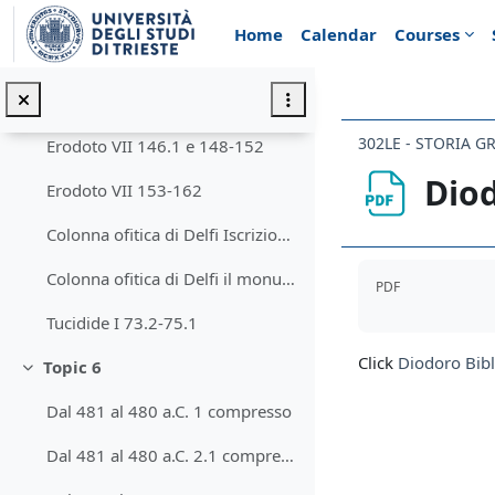
Skip to main content
Erodoto VII 139.6-141.2
Home
Calendar
Courses
Erodoto VII 141.2-144
Erodoto VII 145
302LE - STORIA G
Erodoto VII 146.1 e 148-152
Diod
Erodoto VII 153-162
Colonna ofitica di Delfi Iscrizione n. 27 Meiggs-Lewis
Completion req
Colonna ofitica di Delfi il monumento visibile oggi a Istanbul
PDF
Tucidide I 73.2-75.1
Click
Diodoro Bibl
Topic 6
Collapse
Dal 481 al 480 a.C. 1 compresso
Dal 481 al 480 a.C. 2.1 compresso