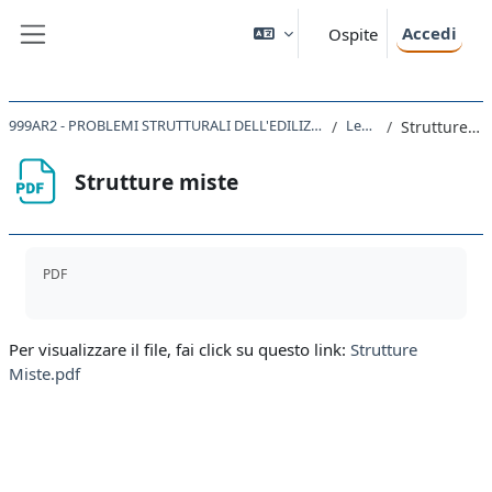
Vai al contenuto principale
Accedi
Ospite
Pannello laterale
999AR2 - PROBLEMI STRUTTURALI DELL'EDILIZIA STORICA 2021
Lezioni
Strutture miste
Strutture miste
Aggregazione dei criteri
PDF
Per visualizzare il file, fai click su questo link:
Strutture
Miste.pdf