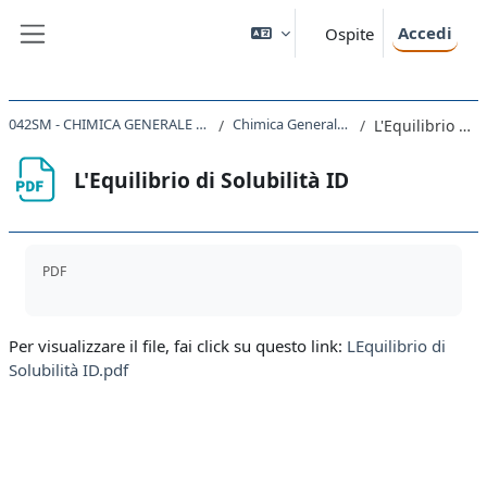
Vai al contenuto principale
Accedi
Ospite
Pannello laterale
042SM - CHIMICA GENERALE CON LABORATORIO 2021
Chimica Generale - Seconda Parte
L'Equilibrio di Solubilità ID
L'Equilibrio di Solubilità ID
Aggregazione dei criteri
PDF
Per visualizzare il file, fai click su questo link:
LEquilibrio di
Solubilità ID.pdf