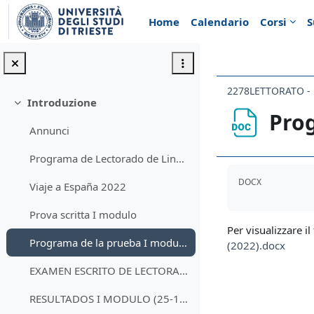
Vai al contenuto principale
Home
Calendario
Corsi
S
Introduzione
Minimizza
Prog
Annunci
Programa de Lectorado de Lingua Spagnola II (2021-2022)
Aggregazione de
DOCX
Viaje a España 2022
Prova scritta I modulo
Per visualizzare il 
Programa de la prueba I modulo (25-1-2022)
(2022).docx
EXAMEN ESCRITO DE LECTORADO DE LINGUA SPAGNOLA II (25-1-22)
RESULTADOS I MODULO (25-1-22)