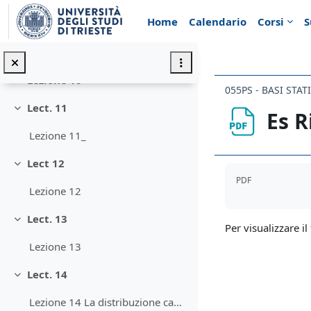
Minimizza
Vai al contenuto principale
Home
Calendario
Corsi
S
Lezione9 (a)
Lezione9 (b)
Lezione 10
Minimizza
055PS - BASI STA
Lect. 11
Es R
Minimizza
Lezione 11_
Lect 12
Minimizza
Aggregazione de
PDF
Lezione 12
Lect. 13
Minimizza
Per visualizzare il 
Lezione 13
Lect. 14
Minimizza
Lezione 14 La distribuzione campionaria della media. Elementi essenziali mediante quattro simulazioni