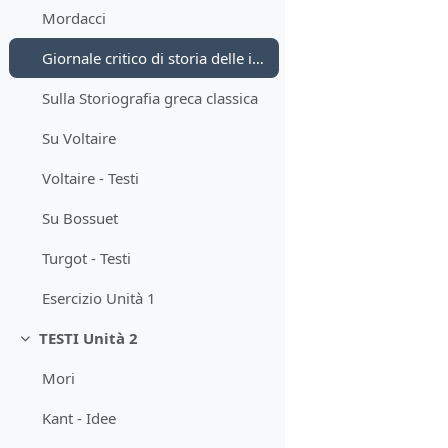
Mordacci
Giornale critico di storia delle idee, 2, 2022
Sulla Storiografia greca classica
Su Voltaire
Voltaire - Testi
Su Bossuet
Turgot - Testi
Esercizio Unità 1
TESTI Unità 2
Minimizza
Mori
Kant - Idee