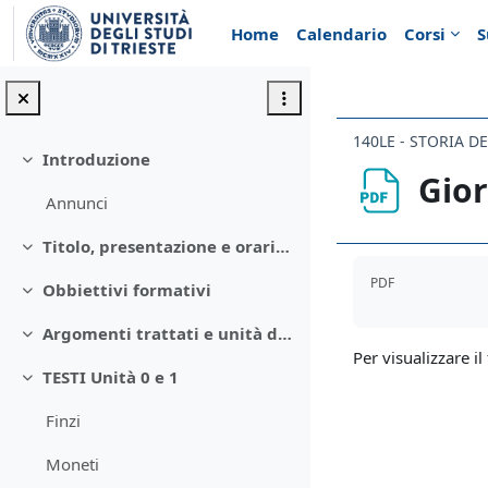
Vai al contenuto principale
Home
Calendario
Corsi
S
Introduzione
Minimizza
Gior
Annunci
Titolo, presentazione e orari del corso
Minimizza
Aggregazione de
PDF
Obbiettivi formativi
Minimizza
Argomenti trattati e unità didattiche
Minimizza
Per visualizzare il 
TESTI Unità 0 e 1
Minimizza
Finzi
Moneti