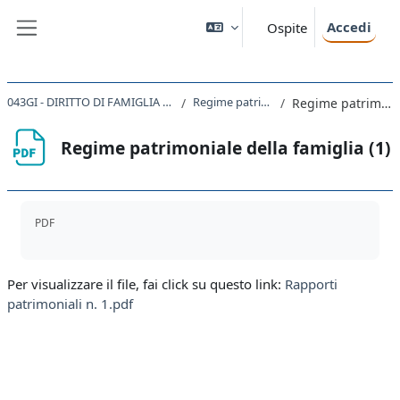
Vai al contenuto principale
Accedi
Ospite
Pannello laterale
043GI - DIRITTO DI FAMIGLIA E DELLE SUCCESSIONI IN EUROPA 2021
Regime patrimoniale della famiglia
Regime patrimoniale della famiglia (1)
Regime patrimoniale della famiglia (1)
Aggregazione dei criteri
PDF
Per visualizzare il file, fai click su questo link:
Rapporti
patrimoniali n. 1.pdf