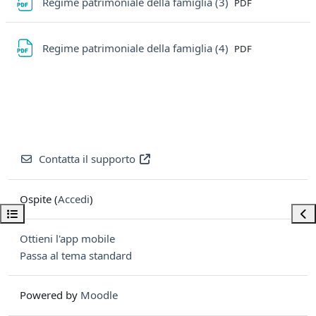
File
Regime patrimoniale della famiglia (3)
PDF
File
Regime patrimoniale della famiglia (4)
PDF
Contatta il supporto
Ospite (
Accedi
)
Apri indice del corso
Apri
Ottieni l'app mobile
Passa al tema standard
Powered by
Moodle