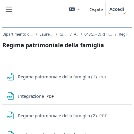
Vai al contenuto principale
Accedi
Ospite
Pannello laterale
Dipartimento di Scienze Giuridiche, del Linguaggio, dell`Interpretazione e della Traduzione
Laurea Magistrale Ciclo Unico 5 anni
GI01 - GIURISPRUDENZA
A.A. 2021 - 2022
043GI - DIRITTO DI FAMIGLIA E DELLE SUCCESSIONI IN EUROPA 2021
Regime patrimoniale della famiglia
Regime patrimoniale della famiglia
Schema della sezione
File
Regime patrimoniale della famiglia (1)
PDF
File
Integrazione
PDF
File
Regime patrimoniale della famiglia (2)
PDF