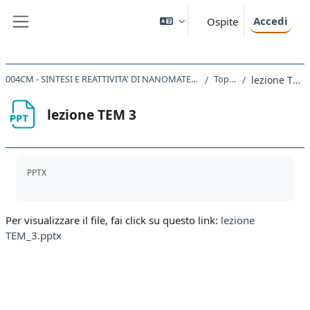
Vai al contenuto principale
Accedi
Ospite
Pannello laterale
004CM - SINTESI E REATTIVITA' DI NANOMATERIALI 2021
Topic 2
lezione TEM 3
lezione TEM 3
Aggregazione dei criteri
PPTX
Per visualizzare il file, fai click su questo link:
lezione
TEM_3.pptx