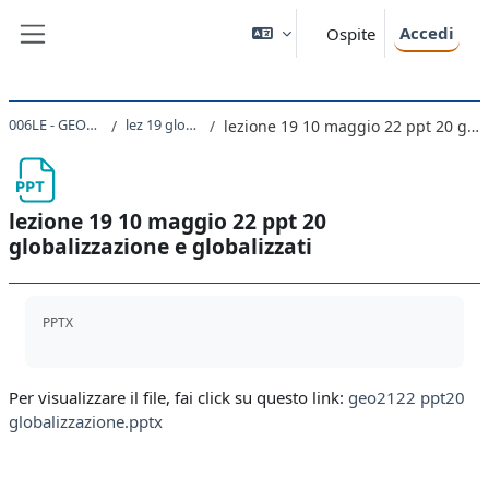
Vai al contenuto principale
Accedi
Ospite
Pannello laterale
006LE - GEOGRAFIA 2021
lez 19 globalizzazione
lezione 19 10 maggio 22 ppt 20 globalizzazione e globalizzati
lezione 19 10 maggio 22 ppt 20
globalizzazione e globalizzati
Aggregazione dei criteri
PPTX
Per visualizzare il file, fai click su questo link:
geo2122 ppt20
globalizzazione.pptx