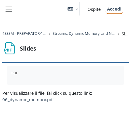
Vai al contenuto principale
Accedi
Ospite
Pannello laterale
483SM - PREPARATORY COURSE 2022
Streams, Dynamic Memory, and New Data Structures
Slides
Slides
Aggregazione dei criteri
PDF
Per visualizzare il file, fai click su questo link:
06_dynamic_memory.pdf