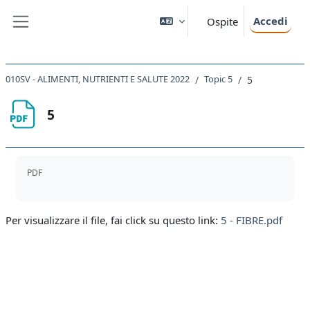
Vai al contenuto principale
Accedi
Ospite
Pannello laterale
010SV - ALIMENTI, NUTRIENTI E SALUTE 2022
Topic 5
5
5
Aggregazione dei criteri
PDF
Per visualizzare il file, fai click su questo link:
5 - FIBRE.pdf