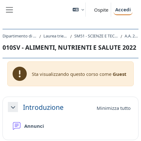
Vai al contenuto principale
Accedi
Ospite
Pannello laterale
Dipartimento di Scienze della Vita
Laurea triennale (DM270)
SM51 - SCIENZE E TECNOLOGIE BIOLOGICHE
A.A. 2022 - 2023
010SV - ALIMENTI, NUTRIENTI E SALUTE 2022
Sta visualizzando questo corso come
Guest
Schema della sezione
Introduzione
Minimizza tutto
Minimizza
Forum
Annunci