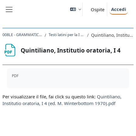
Vai al contenuto principale
Accedi
Ospite
Pannello laterale
008LE - GRAMMATICA LATINA 2022
Testi latini per la I parte del corso
Quintiliano, Institutio oratoria, I 4
Quintiliano, Institutio oratoria, I 4
Aggregazione dei criteri
PDF
Per visualizzare il file, fai click su questo link:
Quintiliano,
Institutio oratoria, I 4 (ed. M. Winterbottom 1970).pdf