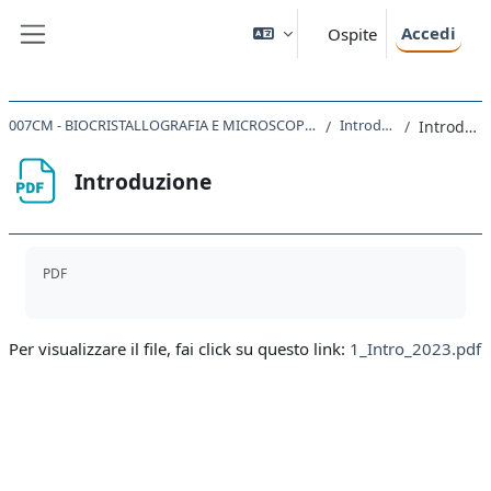
Vai al contenuto principale
Accedi
Ospite
Pannello laterale
007CM - BIOCRISTALLOGRAFIA E MICROSCOPIA ELETTRONICA 2022
Introduzione
Introduzione
Introduzione
Aggregazione dei criteri
PDF
Per visualizzare il file, fai click su questo link:
1_Intro_2023.pdf