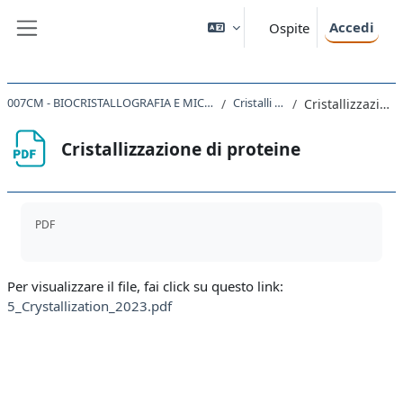
Vai al contenuto principale
Accedi
Ospite
Pannello laterale
007CM - BIOCRISTALLOGRAFIA E MICROSCOPIA ELETTRONICA 2022
Cristalli di proteine
Cristallizzazione di proteine
Cristallizzazione di proteine
Aggregazione dei criteri
PDF
Per visualizzare il file, fai click su questo link:
5_Crystallization_2023.pdf