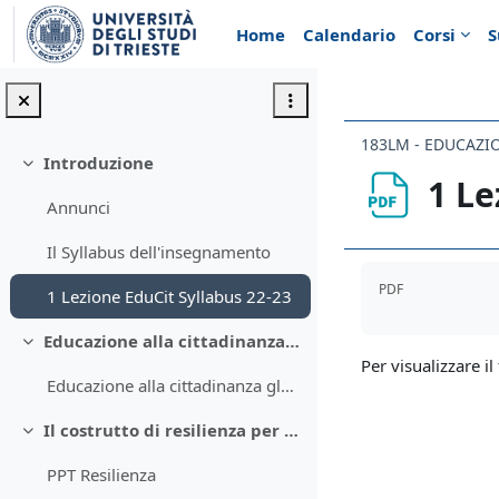
Vai al contenuto principale
Home
Calendario
Corsi
S
183LM - EDUCAZI
Introduzione
Minimizza
1 Le
Annunci
Il Syllabus dell'insegnamento
Aggregazione de
PDF
1 Lezione EduCit Syllabus 22-23
Educazione alla cittadinanza globale
Minimizza
Per visualizzare il 
Educazione alla cittadinanza globale
Il costrutto di resilienza per un progettare resiliente
Minimizza
PPT Resilienza