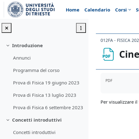
Vai al contenuto principale
Home
Calendario
Corsi
S
012FA - FISICA 20
Introduzione
Minimizza
Cin
Annunci
Programma del corso
Aggregazione de
PDF
Prova di Fisica 19 giugno 2023
Prova di Fisica 13 luglio 2023
Per visualizzare il 
Prova di Fisica 6 settembre 2023
Concetti introduttivi
Minimizza
Concetti introduttivi