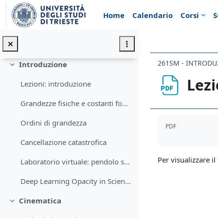
Vai al contenuto principale
Esame 17/07
Home
Calendario
Corsi
S
Esame 01/09
Esame 19/01
261SM - INTRODUZ
Introduzione
Minimizza
Lezi
Lezioni: introduzione
Grandezze fisiche e costanti fondamentali
Aggregazione de
Ordini di grandezza
PDF
Cancellazione catastrofica
Per visualizzare il 
Laboratorio virtuale: pendolo semplice
Deep Learning Opacity in Scientific Discovery
Cinematica
Minimizza