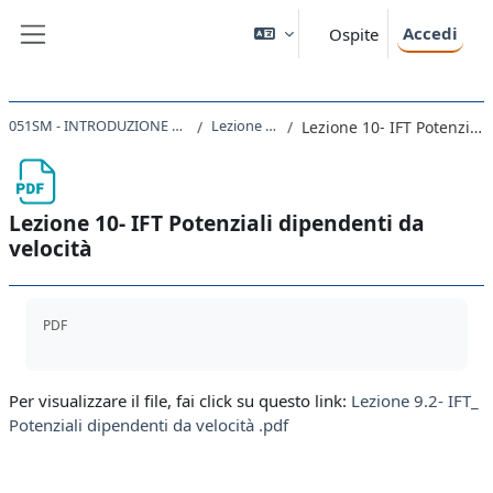
Vai al contenuto principale
Accedi
Ospite
Pannello laterale
051SM - INTRODUZIONE ALLA FISICA TEORICA 2022
Lezione 10 - 21/03/23
Lezione 10- IFT Potenziali dipendenti da velocità
Lezione 10- IFT Potenziali dipendenti da
velocità
Aggregazione dei criteri
PDF
Per visualizzare il file, fai click su questo link:
Lezione 9.2- IFT_
Potenziali dipendenti da velocità .pdf