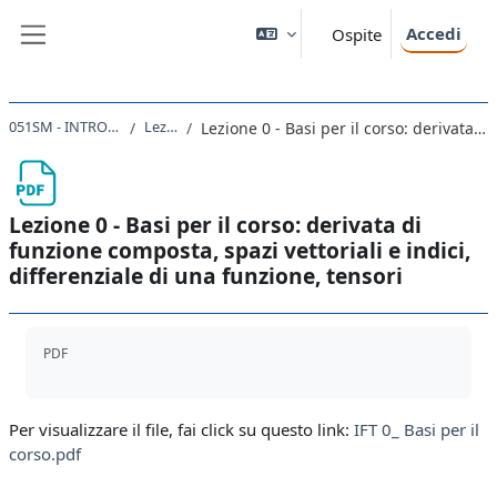
Vai al contenuto principale
Accedi
Ospite
Pannello laterale
051SM - INTRODUZIONE ALLA FISICA TEORICA 2022
Lezione 1 - 28/02/23
Lezione 0 - Basi per il corso: derivata di funzione composta, spazi vettoriali e indici, differenziale di una funzione, tensori
Lezione 0 - Basi per il corso: derivata di
funzione composta, spazi vettoriali e indici,
differenziale di una funzione, tensori
Aggregazione dei criteri
PDF
Per visualizzare il file, fai click su questo link:
IFT 0_ Basi per il
corso.pdf