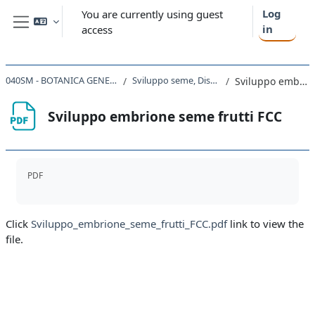
Skip to main content
Log
You are currently using guest
in
access
Side panel
040SM - BOTANICA GENERALE CON LABORATORIO 2020
Sviluppo seme, Disseminazione, Germinazione
Sviluppo embrione seme frutti FCC
Sviluppo embrione seme frutti FCC
Completion requirements
PDF
Click
Sviluppo_embrione_seme_frutti_FCC.pdf
link to view the
file.